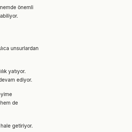
dönemde önemli
abiliyor.
şlıca unsurlardan
ık yatıyor.
devam ediyor.
eyime
 hem de
ale getiriyor.