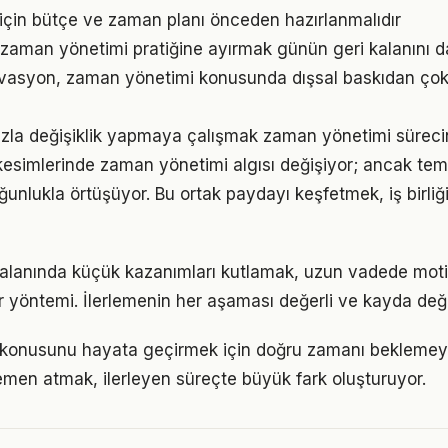
çin bütçe ve zaman planı önceden hazırlanmalıdır
 zaman yönetimi pratiğine ayırmak günün geri kalanını da
ivasyon, zaman yönetimi konusunda dışsal baskıdan çok
zla değişiklik yapmaya çalışmak zaman yönetimi sürecini
kesimlerinde zaman yönetimi algısı değişiyor; ancak teme
ğunlukla örtüşüyor. Bu ortak paydayı keşfetmek, iş birliğ
alanında küçük kazanımları kutlamak, uzun vadede mot
bir yöntemi. İlerlemenin her aşaması değerli ve kayda değ
konusunu hayata geçirmek için doğru zamanı beklemey
men atmak, ilerleyen süreçte büyük fark oluşturuyor.