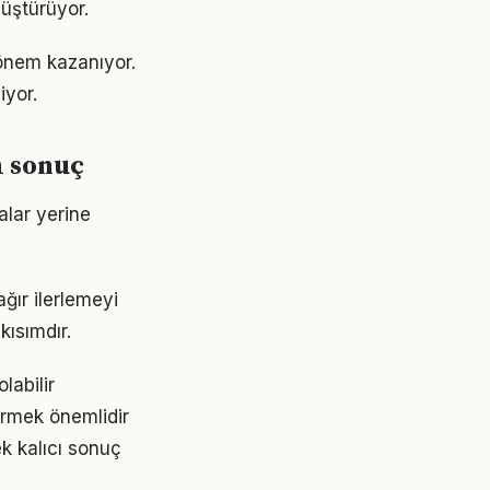
üştürüyor.
önem kazanıyor.
iyor.
 sonuç
alar yerine
ır ilerlemeyi
ısımdır.
labilir
ürmek önemlidir
k kalıcı sonuç