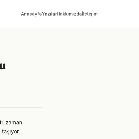
Anasayfa
Yazılar
Hakkımızda
İletişim
u
ştı. zaman
taşıyor.