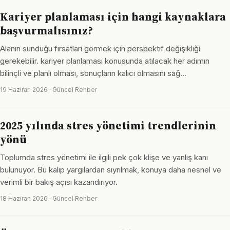
Kariyer planlaması için hangi kaynaklara
başvurmalısınız?
Alanın sunduğu fırsatları görmek için perspektif değişikliği
gerekebilir. kariyer planlaması konusunda atılacak her adımın
bilinçli ve planlı olması, sonuçların kalıcı olmasını sağ…
19 Haziran 2026 · Güncel Rehber
2025 yılında stres yönetimi trendlerinin
yönü
Toplumda stres yönetimi ile ilgili pek çok klişe ve yanlış kanı
bulunuyor. Bu kalıp yargılardan sıyrılmak, konuya daha nesnel ve
verimli bir bakış açısı kazandırıyor.
18 Haziran 2026 · Güncel Rehber